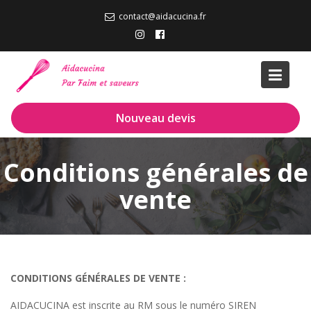
S
contact@aidacucina.fr
k
i
p
t
o
c
Nouveau devis
o
n
t
Conditions générales de
e
vente
n
t
CONDITIONS GÉNÉRALES DE VENTE :
AIDACUCINA est inscrite au RM sous le numéro SIREN